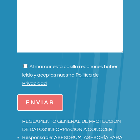
P
Al marcar esta casilla reconoces haber
o
leído y aceptas nuestra
Política de
r
Privacidad
.
f
a
v
o
REGLAMENTO GENERAL DE PROTECCIÓN
r
DE DATOS: INFORMACIÓN A CONOCER
,
Responsable: ASESORUM, ASESORÍA PARA
d